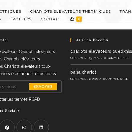
ECTRIQUES
CHARIOTS ÉLÉVATEURS THERMIQUES
TRAN
S
TROLLEYS
CONTACT
0
tter
Articles Récents
chariots élévateurs ouedknis
élévateurs Chariots élévateurs
SEPTEMBRE 13, 2024
/
0 COMMENTAIRE
es Chariots élévateurs
s Chariots élévateurs tout-
baha chariot
ariots électriques rétractables
SEPTEMBRE 2, 2024
/
0 COMMENTAIRE
ENVOYER
ter les termes RGPD
x Sociaux