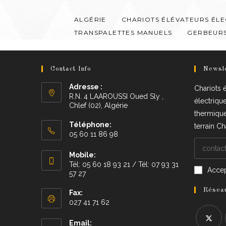
Skip
to
ALGÉRIE
CHARIOTS ÉLÉVATEURS ÉL
content
TRANSPALETTES MANUELS
GERBEUR
Contact Info
Newsle
Adresse :
Chariots 
R.N. 4 LAAROUSSI Oued Sly ,
électriqu
Chlef (02), Algérie
thermique
Téléphone:
terrain Ch
05 60 11 86 98
Mobile:
Tél: 05 60 18 93 21 / Tél: 07 93 31
Accep
57 27
Réseau
Fax:
027 41 71 62
Email: